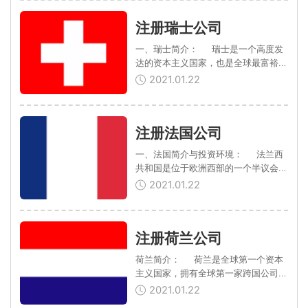
是欧洲...
注册瑞士公司
一、瑞士简介： 瑞士是一个高度发
达的资本主义国家，也是全球最富裕、
社会最安定、经济最发达和拥有最高生
2021.01.22
活水准的国家之一。其旅游资源丰富，
有世界公园的美誉；其人均GDP一直
居世界...
注册法国公司
一、法国简介与投资环境： 法兰西
共和国是位于欧洲西部的一个半议会制
半总统制国家，现为法兰西第五共和
2021.01.22
国，与比利时、卢森堡、德国、瑞士、
意大利、摩纳哥、安道尔、西班牙接
壤，隔英吉...
注册荷兰公司
荷兰简介： 荷兰是全球第一个资本
主义国家，拥有全球第一家跨国公司和
股份有限公司（荷兰东印度公司），也
2021.01.22
拥有全球第一家股票交易所。并且，还