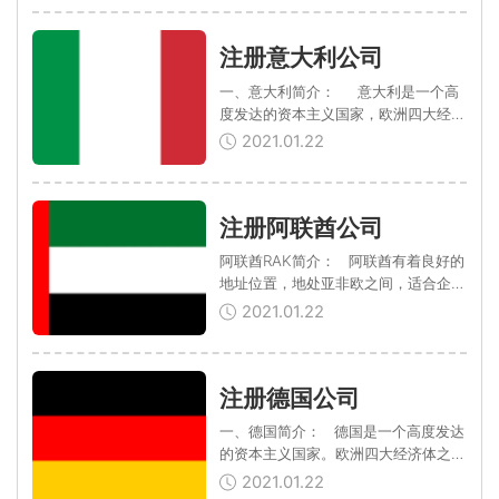
拥有欧洲基本港之一：鹿特丹港。低廉
的税收...
注册意大利公司
一、意大利简介： 意大利是一个高
度发达的资本主义国家，欧洲四大经济
体之一，也是欧盟和北约的创始会员
2021.01.22
国，还是申根公约、八国集团和联合国
等重要国际组织的成员，意大利共拥有
48个联合...
注册阿联酋公司
阿联酋RAK简介： 阿联酋有着良好的
地址位置，地处亚非欧之间，适合企业
作为业务拓展的中心;阿联酋是海湾地
2021.01.22
区的中心，与世界各国保持着良好的贸
易关系，并与多国签署双边贸易协定，
也是一带一路的物流和金...
注册德国公司
一、德国简介： 德国是一个高度发达
的资本主义国家。欧洲四大经济体之
一，其社会保障制度完善，国民具有极
2021.01.22
高的生活水平。以汽车和精密机床为代