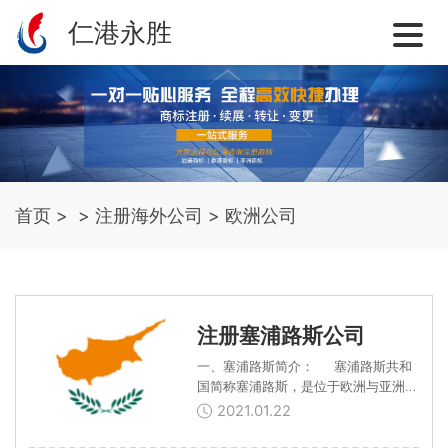
仁港永胜
首页
>
>
注册海外公司
>
欧洲公司
注册塞浦路斯公司
一、塞浦路斯简介： 塞浦路斯共和
国简称塞浦路斯，是位于欧洲与亚洲交
界处的一个岛国，处于地中海东部，面
2021.01.22
积达9,251平方公里。塞浦路斯在地理
位置上属于亚洲，但在文化、政治上又