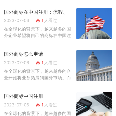
而，国外商标在中国使用涉及到一
国外商标在中国注册：流程、
系列的法律规定和实际操作，需要
注意事项及法律保护
企业在注册、...
2023-07-06
1
人看过
在全球化的背景下，越来越多的国
外企业希望将自己的商标在中国注
册，以进一步扩大市场份额。然
而，由于中国的商标注册制度与其
国外商标怎么申请
他国家存在一定的差异，国外企业
在中国注册商...
2023-07-06
1
人看过
在全球化的背景下，越来越多的企
业开始将业务拓展到国外市场。而
在进入国外市场之前，一个重要的
步骤就是申请商标保护。本文将介
国外商标中国注册
绍国外商标申请的基本流程和注意
事项，帮助...
2023-07-06
1
人看过
在全球化的背景下，越来越多的国