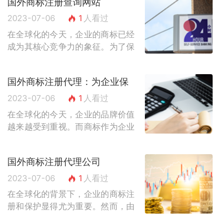
国外商标注册查询网站
法的商标注册，企业才能在国外市
场上享有合...
2023-07-06
1
人看过
在全球化的今天，企业的商标已经
成为其核心竞争力的象征。为了保
护自身的知识产权，许多企业都会
选择在国外注册商标。然而，对于
国外商标注册代理：为企业保
国外商标注册的查询工作，对于大
驾护航
部分企业来...
2023-07-06
1
人看过
在全球化的今天，企业的品牌价值
越来越受到重视。而商标作为企业
品牌的核心元素，对于企业的发展
至关重要。然而，国外商标注册涉
国外商标注册代理公司
及的法律法规繁杂，程序复杂，对
于大多数企...
2023-07-06
1
人看过
在全球化的背景下，企业的商标注
册和保护显得尤为重要。然而，由
于各国商标注册法律的不同和繁琐