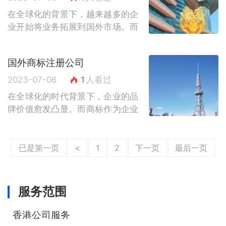
在全球化的背景下，越来越多的企
业开始将业务拓展到国外市场。而
在进入国外市场之前，商标注册是
一项必不可少的工作。不同国家对
国外商标注册公司
商标注册的要求和费用也存在差
异。本文将为...
2023-07-06
1
人看过
在全球化的时代背景下，企业的品
牌价值愈发凸显。而商标作为企业
品牌的核心组成部分，其注册和保
护显得尤为重要。然而，由于国际
商标注册涉及的法律法规繁杂，不
已是第一页
<
1
2
下一页
最后一页
同国家的商...
服务范围
香港公司服务