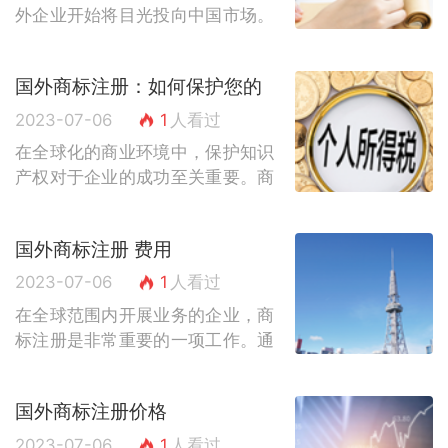
外企业开始将目光投向中国市场。
然而，进入中国市场并不仅仅意味
着销售产品或提供服务，还需要进
国外商标注册：如何保护您的
行商标注册，以确保自身品牌的合
品牌在全球范围内的知识产权
法权益。本...
2023-07-06
1
人看过
在全球化的商业环境中，保护知识
产权对于企业的成功至关重要。商
标作为企业的核心资产之一，对于
品牌的保护尤为重要。在进入国际
国外商标注册 费用
市场时，国外商标注册是一项必不
可少的步骤...
2023-07-06
1
人看过
在全球范围内开展业务的企业，商
标注册是非常重要的一项工作。通
过商标注册，企业可以保护自己的
品牌形象，防止他人侵权，提升市
国外商标注册价格
场竞争力。然而，不同国家的商标
注册费用存...
2023-07-06
1
人看过