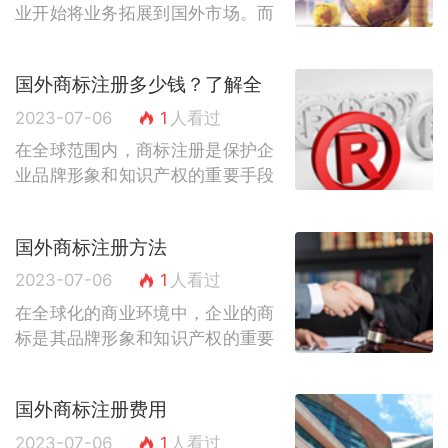
业开始将业务拓展到国外市场。而
在进入国外市场之前，一个重要的
步骤就是进行商标注册。商标注册
国外商标注册多少钱？了解全
是保护企业品牌形象和知识产权的
球商标注册费用
重要手段，...
2023-07-06
1
人看过
在全球范围内，商标注册是保护企
业品牌形象和知识产权的重要手段
之一。无论是在香港、美国还是新
加坡等国家，商标注册费用都是企
国外商标注册方法
业在进行国外商标注册时需要考虑
的重要因素...
2023-07-06
1
人看过
在全球化的商业环境中，企业的商
标是其品牌形象和知识产权的重要
组成部分。为了保护自己的商标权
益并在国际市场上取得竞争优势，
国外商标注册费用
国外商标注册成为了众多企业的必
备步骤。本...
2023-07-06
1
人看过