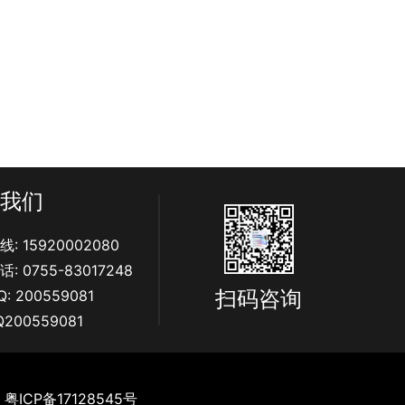
我们
: 15920002080
: 0755-83017248
扫码咨询
: 200559081
Q200559081
.
粤ICP备17128545号