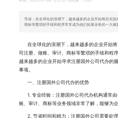
时间：2023-07-06 12:21:07·访问量：1550
导读：在全球化的浪潮下，越来越多的企业开始将目光投
商标等繁琐的手续和程序常常成为他们拓展业务的一大难题.
在全球化的浪潮下，越来越多的企业开始将
司注册、做账、审计、商标等繁琐的手续和程
越来越多的企业开始寻求注册国外公司代办的
事项。
一、注册国外公司代办的优势
1. 专业经验：注册国外公司代办机构通常
账、审计、商标等业务领域非常了解，能够为
2. 节省时间和精力：注册国外公司需要