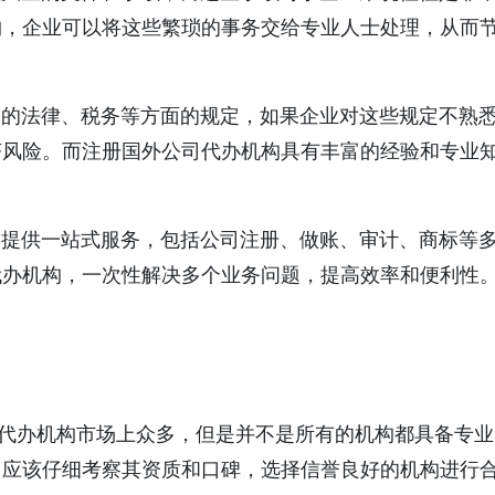
构，企业可以将这些繁琐的事务交给专业人士处理，从而
。
国家的法律、税务等方面的规定，如果企业对这些规定不熟
济风险。而注册国外公司代办机构具有丰富的经验和专业
通常提供一站式服务，包括公司注册、做账、审计、商标等
代办机构，一次性解决多个业务问题，提高效率和便利性
司代办机构市场上众多，但是并不是所有的机构都具备专业
，应该仔细考察其资质和口碑，选择信誉良好的机构进行