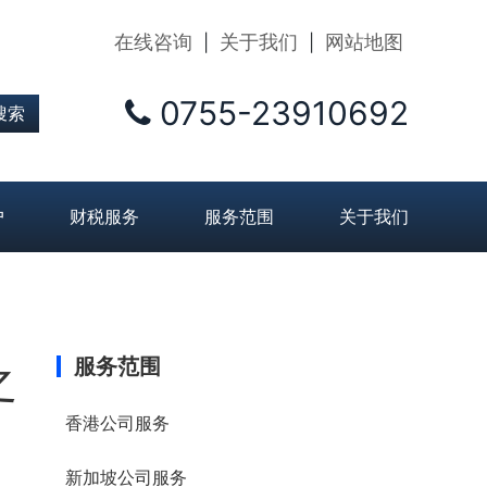
在线咨询
关于我们
网站地图
|
|
0755-23910692
搜索
户
财税服务
服务范围
关于我们
服务范围
之
香港公司服务
新加坡公司服务