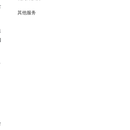
节
其他服务
悉
知
多
。
合