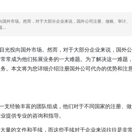
向国外市场。然而，对于大部分企业来说，国外公司注册、做账、审计、
..
目光投向国外市场。然而，对于大部分企业来说，国外公
序常常成为他们拓展业务的一大难题。为了解决这一难题
服务。本文将为您详细介绍注册国外公司代办的优势和注
由一支经验丰富的团队组成，他们对于不同国家的注册、做
企业提供专业的咨询和指导。
处理大量的文件和手续，而这些手续对于企业来说往往是非