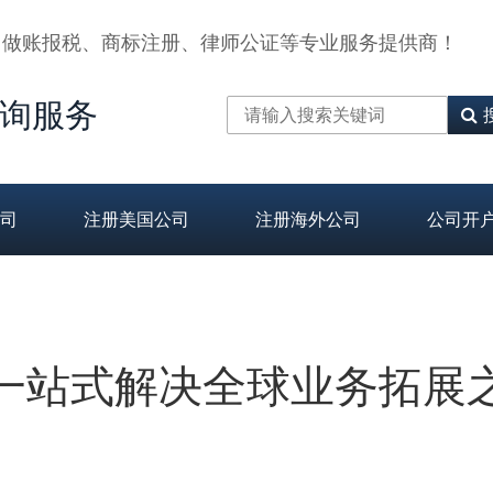
、做账报税、商标注册、律师公证等专业服务提供商！
询服务
司
注册美国公司
注册海外公司
公司开
一站式解决全球业务拓展