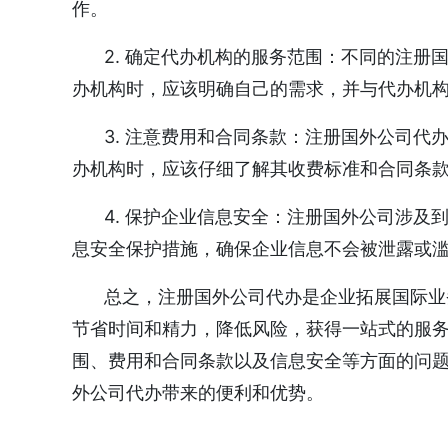
作。
2. 确定代办机构的服务范围：不同的注
办机构时，应该明确自己的需求，并与代办机
3. 注意费用和合同条款：注册国外公司
办机构时，应该仔细了解其收费标准和合同条
4. 保护企业信息安全：注册国外公司涉
息安全保护措施，确保企业信息不会被泄露或
总之，注册国外公司代办是企业拓展国际业
节省时间和精力，降低风险，获得一站式的服
围、费用和合同条款以及信息安全等方面的问
外公司代办带来的便利和优势。