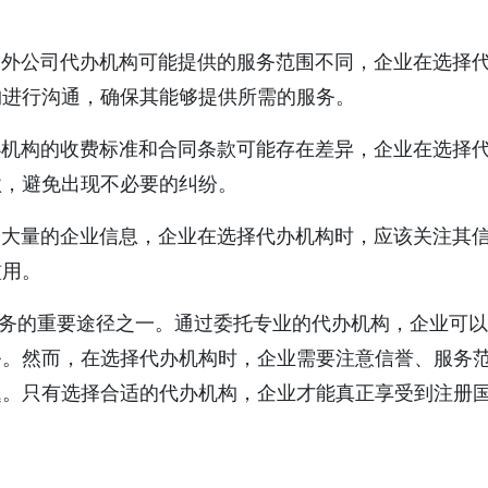
册国外公司代办机构可能提供的服务范围不同，企业在选择
构进行沟通，确保其能够提供所需的服务。
代办机构的收费标准和合同条款可能存在差异，企业在选择
款，避免出现不必要的纠纷。
及到大量的企业信息，企业在选择代办机构时，应该关注其
滥用。
务的重要途径之一。通过委托专业的代办机构，企业可以
务。然而，在选择代办机构时，企业需要注意信誉、服务
题。只有选择合适的代办机构，企业才能真正享受到注册